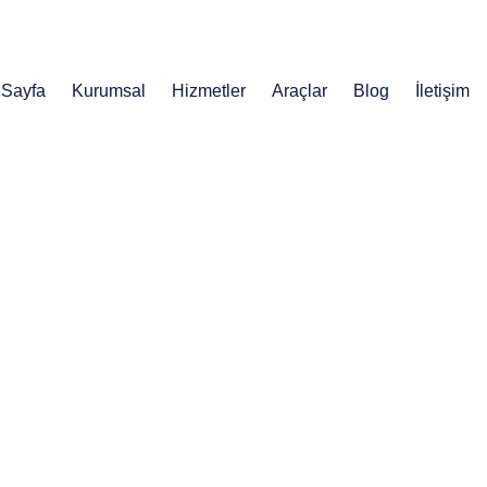
00
0312 400 03 53
 Sayfa
Kurumsal
Hizmetler
Araçlar
Blog
İletişim
vden