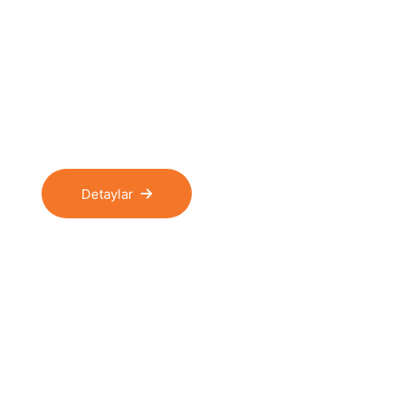
Eve Nakliy
Uzman kadromuz ile asansörlü, ambalajlı, marangoz
nakliyat ve ofis taşıma.
Detaylar
İletişim