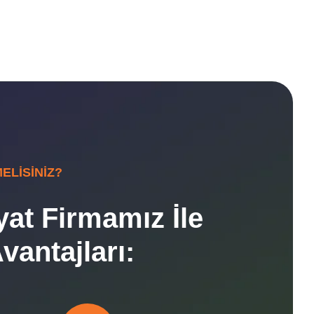
ELISINIZ?
yat Firmamız İle
antajları: