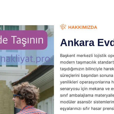
HAKKIMIZDA
Ankara Evd
Başkent merkezli lojistik ope
modern taşımacılık standart
taşıdığımızın bilinciyle harek
süreçlerini başından sonuna 
yenilikleri operasyonlarına
senaryosu için mekana ve eşya
sınıf ambalajlama materyalle
modüler asansör sistemlerim
eşyalarınızı sıfır hasar prens