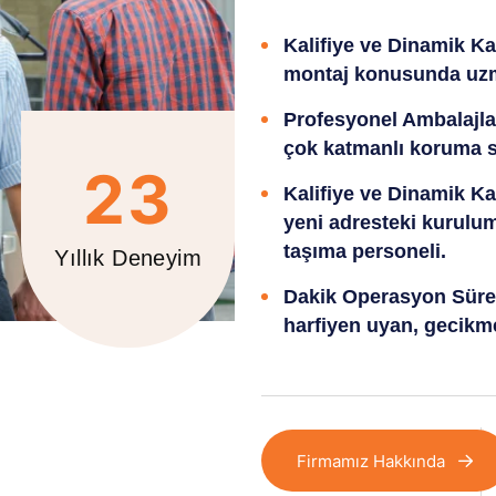
Kalifiye ve Dinamik Ka
montaj konusunda uzm
Profesyonel Ambalajla
çok katmanlı koruma s
23
Kalifiye ve Dinamik Ka
yeni adresteki kurulum
taşıma personeli.
Yıllık Deneyim
Dakik Operasyon Süre
harfiyen uyan, gecikm
Firmamız Hakkında